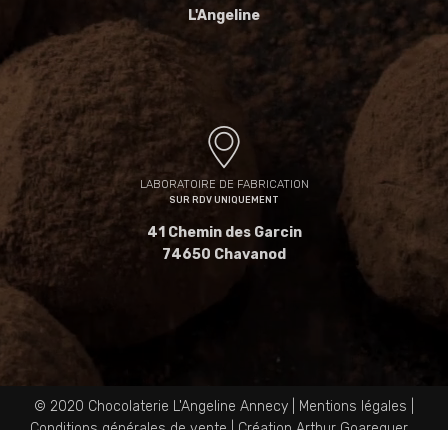
L'Angeline
LABORATOIRE DE FABRICATION
SUR RDV UNIQUEMENT
41 Chemin des Garcin
74650 Chavanod
© 2020 Chocolaterie L'Angeline Annecy |
Mentions légales
|
Conditions générales de vente
|
Création Arthur Goareguer